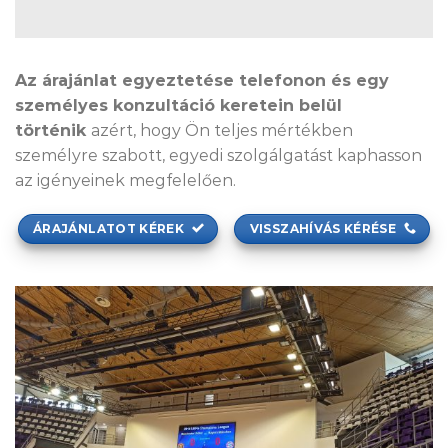
Az árajánlat egyeztetése telefonon és egy
személyes konzultáció keretein belül
történik
azért, hogy Ön teljes mértékben
személyre szabott, egyedi szolgálgatást kaphasson
az igényeinek megfelelően.
ÁRAJÁNLATOT KÉREK
VISSZAHÍVÁS KÉRÉSE