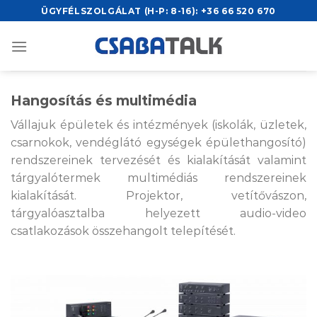
Skip
ÜGYFÉLSZOLGÁLAT (H-P: 8-16):
+36 66 520 670
to
content
Hangosítás és multimédia
Vállajuk épületek és intézmények (iskolák, üzletek,
csarnokok, vendéglátó egységek épülethangosító)
rendszereinek tervezését és kialakítását valamint
tárgyalótermek multimédiás rendszereinek
kialakítását. Projektor, vetítővászon,
tárgyalóasztalba helyezett audio-video
csatlakozások összehangolt telepítését.