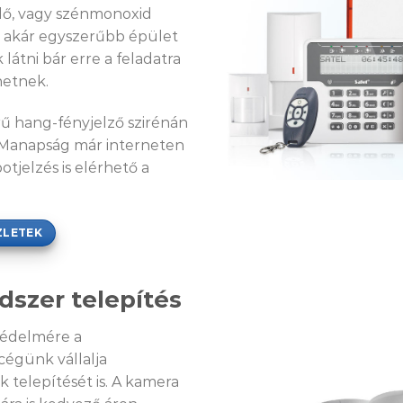
elő, vagy szénmonoxid
t akár egyszerűbb épület
 látni bár erre a feladatra
hetnek.
erű hang-fényjelző szirénán
. Manapság már interneten
otjelzés is elérhető a
ZLETEK
dszer telepítés
védelmére a
cégünk vállalja
 telepítését is. A kamera