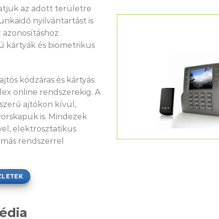
tjuk az adott területre
nkaidő nyilvántartást is
z azonosításhoz
 kártyák és biometrikus
jtós kódzáras és kártyás
lex online rendszerekig. A
zerű ajtókon kívül,
yorskapuk is. Mindezek
el, elektrosztatikus
 más rendszerrel
ZLETEK
édia