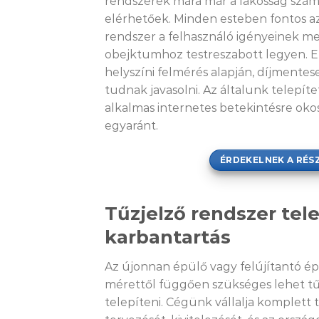
rendszerek mára már a lakosság szám
elérhetőek. Minden esteben fontos az
rendszer a felhasználó igényeinek me
obejktumhoz testreszabott legyen. 
helyszíni felmérés alapján, díjmentes
tudnak javasolni. Az általunk telepí
alkalmas internetes betekintésre oko
egyaránt.
ÉRDEKELNEK A RÉS
Tűzjelző rendszer tele
karbantartás
Az újonnan épülő vagy felújítantó ép
mérettől függően szükséges lehet tű
telepíteni. Cégünk vállalja komplett 