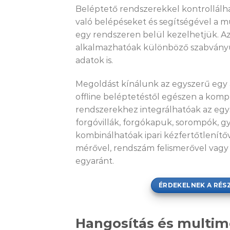
Beléptető rendszerekkel kontrollálha
való belépéseket és segítségével a mu
egy rendszeren belül kezelhetjük. A
alkalmazhatóak különböző szabványú
adatok is.
Megoldást kínálunk az egyszerű egy a
offline beléptetéstől egészen a komp
rendszerekhez integrálhatóak az egys
forgóvillák, forgókapuk, sorompók, g
kombinálhatóak ipari kézfertőtlenítőv
mérővel, rendszám felismerővel vagy
egyaránt.
ÉRDEKELNEK A RÉS
Hangosítás és multim