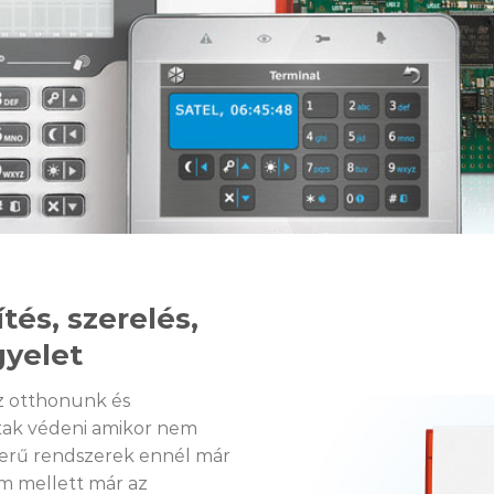
tés, szerelés,
gyelet
z otthonunk és
tak védeni amikor nem
zerű rendszerek ennél már
m mellett már az