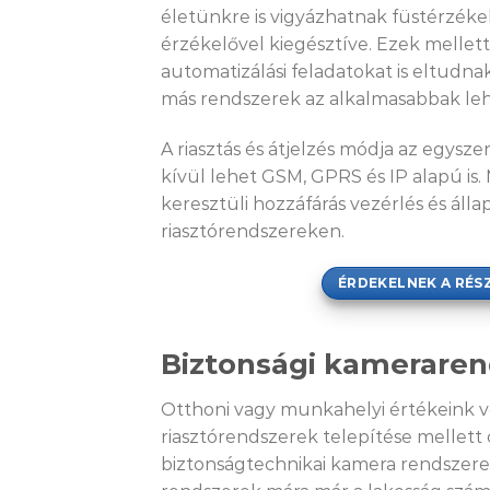
életünkre is vigyázhatnak füstérzék
érzékelővel kiegésztíve. Ezek mellet
automatizálási feladatokat is eltudnak
más rendszerek az alkalmasabbak le
A riasztás és átjelzés módja az egysz
kívül lehet GSM, GPRS és IP alapú is
keresztüli hozzáfárás vezérlés és állap
riasztórendszereken.
ÉRDEKELNEK A RÉS
Biztonsági kameraren
Otthoni vagy munkahelyi értékeink 
riasztórendszerek telepítése mellett 
biztonságtechnikai kamera rendszerek