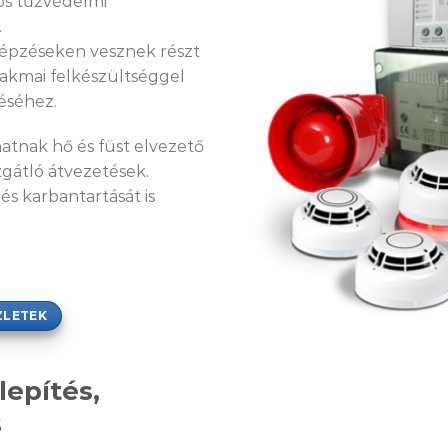
gos tűzvédelmi
.
épzéseken vesznek részt
zakmai felkészültséggel
éséhez.
atnak hő és füst elvezető
zgátló átvezetések.
s karbantartását is
ZLETEK
lepítés,
s