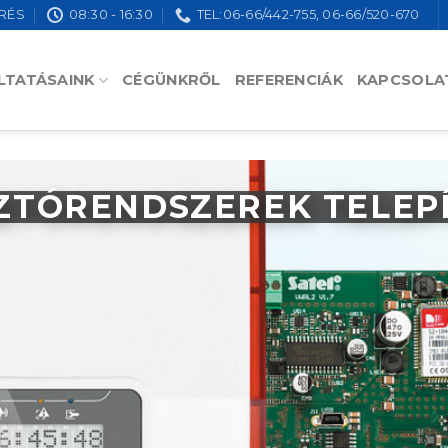
RÉS
08:30 - 16:30
TEL:06-66/442-755, 06-66/520-670
LTATÁSAINK
CÉGÜNKRŐL
REFERENCIÁK
KAPCSOLA
ZTÓRENDSZEREK TELEP