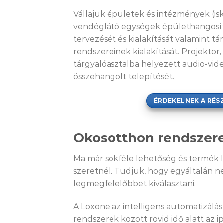
Vállajuk épületek és intézmények (isk
vendéglátó egységek épülethangosít
tervezését és kialakítását valamint 
rendszereinek kialakítását. Projektor,
tárgyalóasztalba helyezett audio-vid
összehangolt telepítését.
ÉRDEKELNEK A RÉS
Okosotthon rendszer
Ma már sokféle lehetőség és termék l
szeretnél. Tudjuk, hogy egyáltalán 
legmegfelelőbbet kiválasztani.
A Loxone az intelligens automatizálá
rendszerek között rövid idő alatt az 