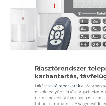
Riasztórendszer telepí
karbantartás, távfelü
Lakásriasztó rendszerek
elsősorban a
munkahelyünk értéktárgyait hivatot
tartózkodunk otthon, bár a mai kors
többet is tudhatnak. A vagyonvédele