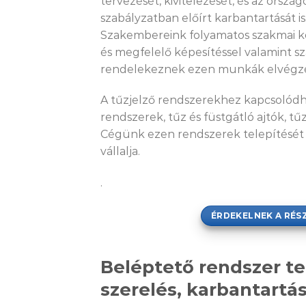
tervezését, kivitelezését, és az orszá
szabályzatban előírt karbantartását is
Szakembereink folyamatos szakmai k
és megfelelő képesítéssel valamint s
rendelekeznek ezen munkák elvégz
A tűzjelző rendszerekhez kapcsolódh
rendszerek, tűz és füstgátló ajtók, tű
Cégünk ezen rendszerek telepítését é
vállalja.
.
ÉRDEKELNEK A RÉS
Beléptető rendszer te
szerelés, karbantartá