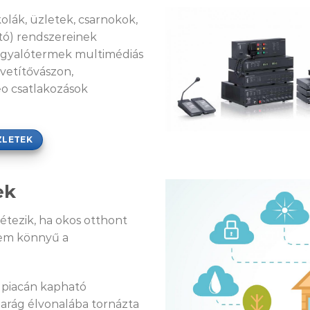
olák, üzletek, csarnokok,
ó) rendszereinek
tárgyalótermek multimédiás
 vetítővászon,
eo csatlakozások
ZLETEK
ek
étezik, ha okos otthont
nem könnyű a
s piacán kapható
iparág élvonalába tornázta