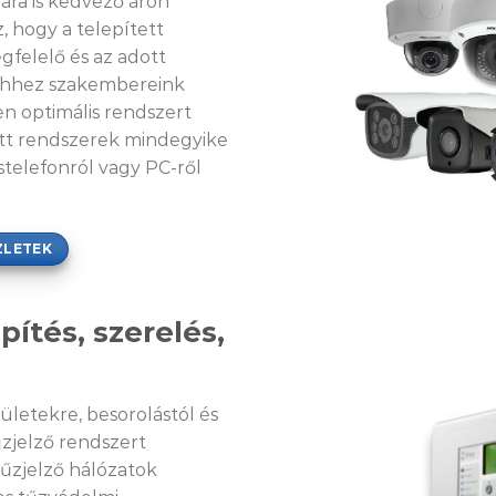
ára is kedvező áron
, hogy a telepített
gfelelő és az adott
Ehhez szakembereink
en optimális rendszert
tett rendszerek mindegyike
stelefonról vagy PC-ről
ZLETEK
pítés, szerelés,
ületekre, besorolástól és
zjelző rendszert
tűzjelző hálózatok