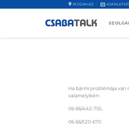
Skip
IRODAHÁZ
AJÁNLATKÉ
to
content
SZOLGÁ
Ha bármi problémája van m
valamelyikén:
06-66/442-755,
06-66/520-670