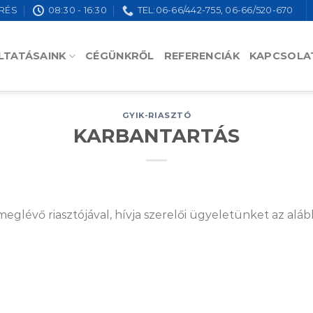
RÉS
08:30 - 16:30
TEL:06-66/442-755, 06-66/520-670
LTATÁSAINK
CÉGÜNKRŐL
REFERENCIÁK
KAPCSOLA
GYIK-RIASZTÓ
KARBANTARTÁS
eglévő riasztójával, hívja szerelői ügyeletünket az alá