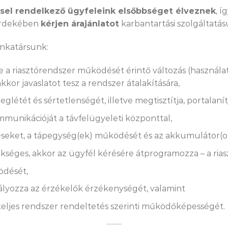
ssel rendelkező ügyfeleink elsőbbséget élveznek
, 
érdekében
kérjen árajánlatot
karbantartási szolgáltatás
unkatársunk:
-e a riasztórendszer működését érintő változás (használat
, akkor javaslatot tesz a rendszer átalakítására,
glétét és sértetlenségét, illetve megtisztítja, portalanít
mmunikációját a távfelügyeleti központtal,
téseket, a tápegység(ek) működését és az akkumulátor(o
szükséges, akkor az ügyfél kérésére átprogramozza – a r
ödését,
lyozza az érzékelők érzékenységét, valamint
a teljes rendszer rendeltetés szerinti működőképességét.