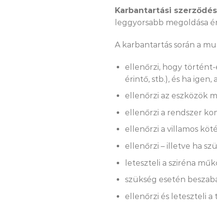
Karbantartási szerződé
leggyorsabb megoldása 
A karbantartás során a m
ellenőrzi, hogy történt
érintő, stb.), és ha igen
ellenőrzi az eszközök me
ellenőrzi a rendszer ko
ellenőrzi a villamos kö
ellenőrzi – illetve ha 
leteszteli a sziréna műk
szükség esetén beszabá
ellenőrzi és leteszteli 