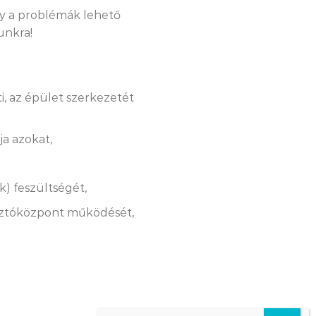
így a problémák lehető
unkra!
i, az épület szerkezetét
ja azokat,
k) feszültségét,
iasztóközpont működését,