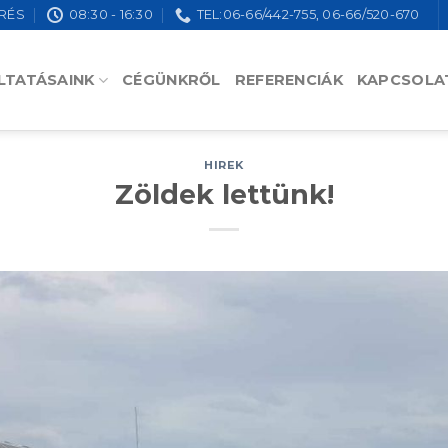
RÉS
08:30 - 16:30
TEL:06-66/442-755, 06-66/520-670
LTATÁSAINK
CÉGÜNKRŐL
REFERENCIÁK
KAPCSOLA
HIREK
Zöldek lettünk!