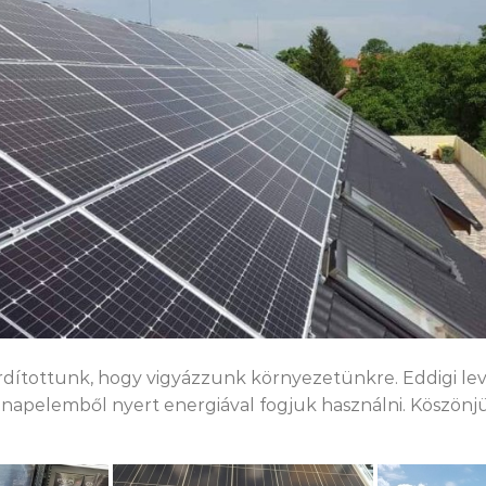
ordítottunk, hogy vigyázzunk környezetünkre. Eddigi l
napelemből nyert energiával fogjuk használni. Köszönj