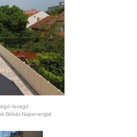
evegő-levegő
ük Békés Napenergia!