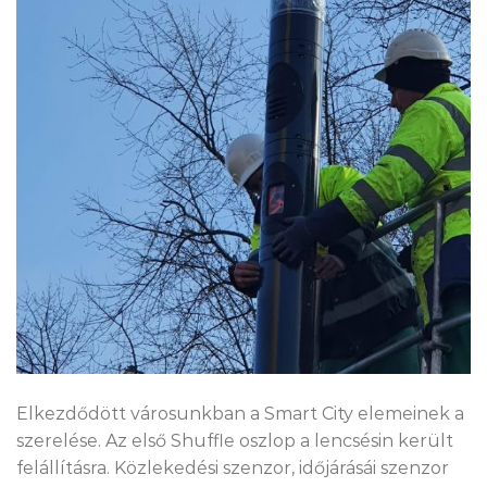
Elkezdődött városunkban a Smart City elemeinek a
szerelése. Az első Shuffle oszlop a lencsésin került
felállításra. Közlekedési szenzor, időjárásái szenzor