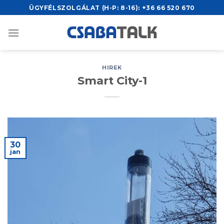
Skip
ÜGYFÉLSZOLGÁLAT (H-P: 8-16):
+36 66 520 670
to
content
HIREK
Smart City-1
30
jan