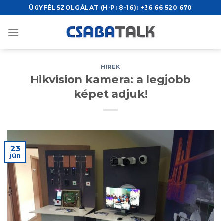
Skip
ÜGYFÉLSZOLGÁLAT (H-P: 8-16):
+36 66 520 670
to
content
HIREK
Hikvision kamera: a legjobb
képet adjuk!
23
jún