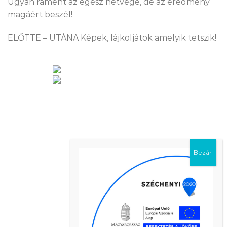
Ugyan ráment az egész hétvége, de az eredmény
magáért beszél!
ELŐTTE – UTÁNA Képek, lájkoljátok amelyik tetszik!