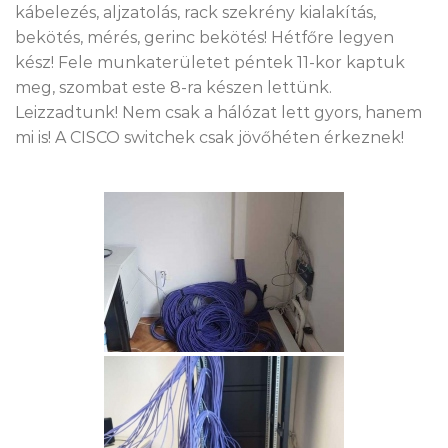
kábelezés, aljzatolás, rack szekrény kialakítás,
bekötés, mérés, gerinc bekötés! Hétfőre legyen
kész! Fele munkaterületet péntek 11-kor kaptuk
meg, szombat este 8-ra készen lettünk.
Leizzadtunk! Nem csak a hálózat lett gyors, hanem
mi is! A CISCO switchek csak jövőhéten érkeznek!