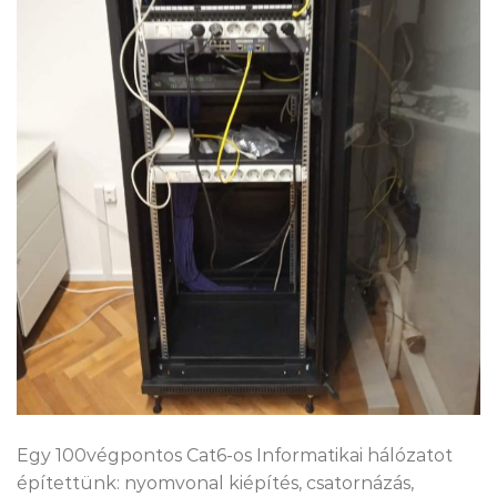
Egy 100végpontos Cat6-os Informatikai hálózatot
építettünk: nyomvonal kiépítés, csatornázás,