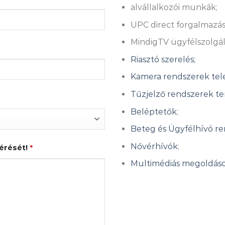
alvállalkozói munkák;
UPC direct forgalmazás
MindigTV ügyfélszolgál
Riasztó szerelés;
Kamera rendszerek tele
Tűzjelző rendszerek ter
Beléptetők
;
Beteg és Ügyfélhívó re
Nővérhívók
;
kérését!
*
Multimédiás megoldások