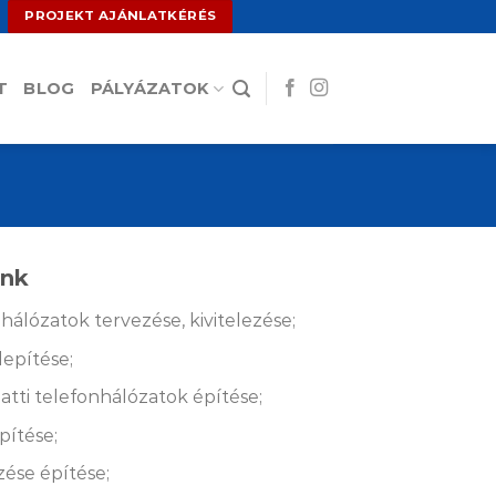
PROJEKT AJÁNLATKÉRÉS
T
BLOG
PÁLYÁZATOK
ink
hálózatok tervezése, kivitelezése;
lepítése;
latti telefonhálózatok építése;
pítése;
zése építése;