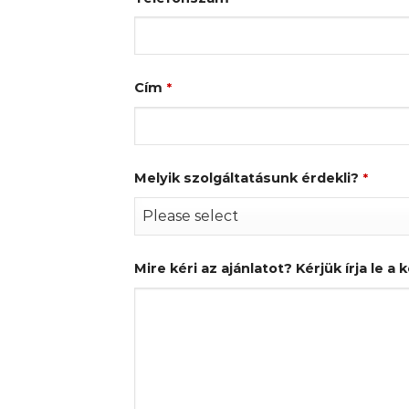
Cím
*
Melyik szolgáltatásunk érdekli?
*
Mire kéri az ajánlatot? Kérjük írja le a 