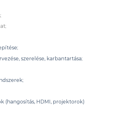
;
at;
pítése;
vezése, szerelése, karbantartása;
ndszerek;
 (hangosítás, HDMI, projektorok)