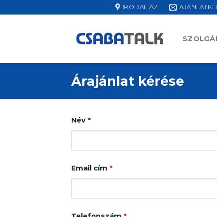
Skip
IRODAHÁZ
AJÁNLATKÉ
to
content
SZOLGÁ
Árajánlat kérése
Név
*
Email cím
*
Telefonszám
*