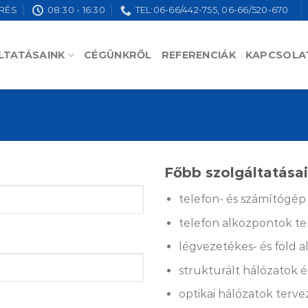
RÉS
08:30 - 16:30
TEL:06-66/442-755, 06-66/520-670
LTATÁSAINK
CÉGÜNKRŐL
REFERENCIÁK
KAPCSOLA
Főbb szolgáltatása
telefon- és számítógép 
telefon alközpontok te
légvezetékes- és föld a
strukturált hálózatok é
optikai hálózatok terve